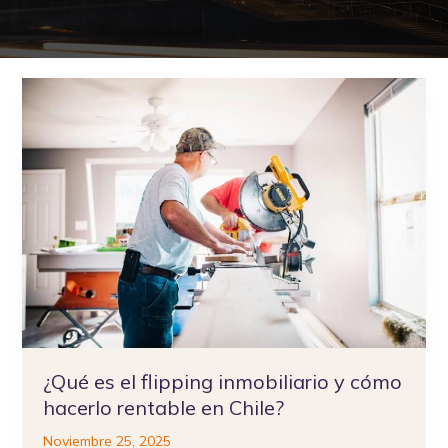
¿Qué
es
el
flipping
inmobiliario
y
cómo
hacerlo
rentable
en
Chile?
¿Qué es el flipping inmobiliario y cómo
hacerlo rentable en Chile?
Noviembre 25, 2025