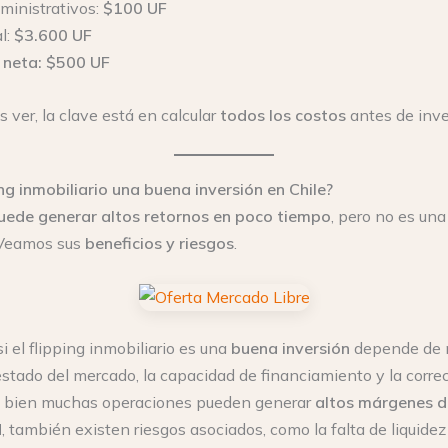
ministrativos:
$100 UF
l:
$3.600 UF
 neta:
$500 UF
ver, la clave está en calcular
todos los costos
antes de inver
ing inmobiliario una buena inversión en Chile?
uede generar altos retornos en poco tiempo
, pero no es una
 Veamos sus
beneficios y riesgos
.
i el flipping inmobiliario es una
buena inversión
depende de m
 estado del mercado, la capacidad de financiamiento y la corre
Si bien muchas operaciones pueden generar
altos márgenes d
d
, también existen riesgos asociados, como la falta de liquidez