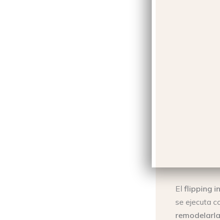
El
flipping i
se ejecuta c
remodelarla