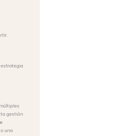
tir.
 estrategia
últiples
cta gestión
e
 o una