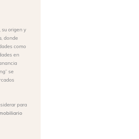
 su origen y
s
, donde
iudades como
edades en
ganancia
ing” se
ercados
siderar para
nmobiliario