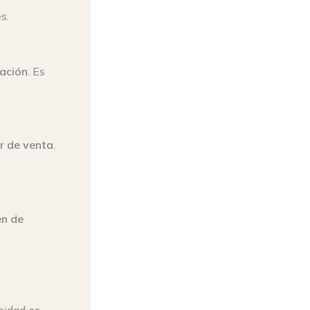
s.
cación
. Es
r de venta
.
en de
nidad es