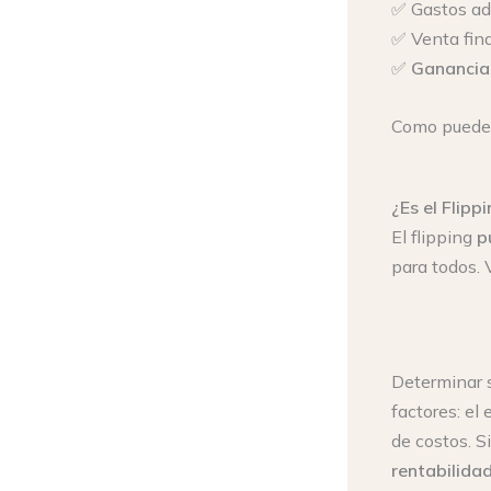
✅ Gastos ad
✅ Venta fina
✅
Ganancia
Como puedes 
¿Es el Flipp
El flipping
p
para todos.
Determinar s
factores: el
de costos. 
rentabilida