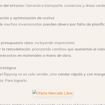
n del entorno:
Cercanía a transporte, comercios y áreas verde
ción y optimización de costos
de muchos inversionistas
pierden dinero por falta de planifi
n presupuesto claro
, incluyendo imprevistos.
r la remodelación
, priorizando cambios que
aumenten el valo
brecostos en materiales o mano de obra
.
tratégica
del flipping no es solo vender, sino
vender rápido y con marg
to
. Para lograrlo:
l precio óptimo
según el mercado en honor al tiempo y oportu