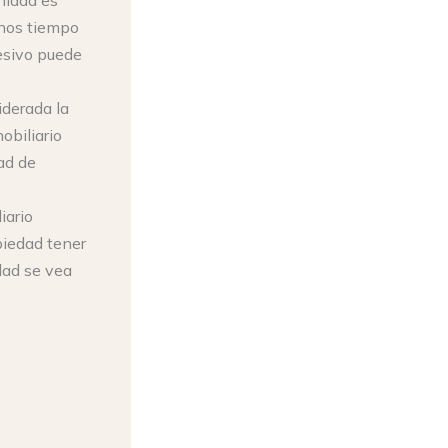
enos tiempo
cesivo puede
iderada la
obiliario
ad de
iario
piedad tener
idad se vea