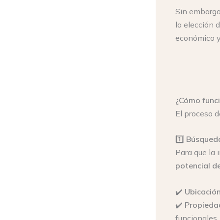
Sin embarg
la elección
económico y 
¿Cómo funcio
El proceso d
1️⃣
Búsqueda
Para que la 
potencial d
✔️
Ubicación
✔️
Propieda
funcionales.