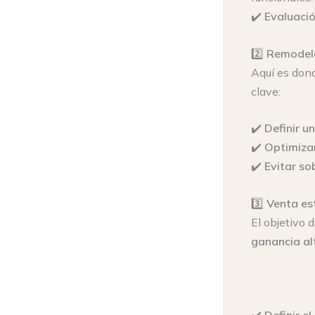
✔️
Evaluació
2️⃣
Remodela
Aquí es don
clave:
✔️
Definir u
✔️
Optimiza
✔️
Evitar so
3️⃣
Venta es
El objetivo 
ganancia al
✔️
Definir e