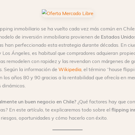
ipping inmobiliario se ha vuelto cada vez más común en Chile,
odelo de inversión inmobiliaria provienen de
Estados Unido
tas han perfeccionado esta estrategia durante décadas. En c
y Los Ángeles, es habitual que compradores adquieran propi
 las remodelen con rapidez y las revendan con márgenes de 
os. Según la información de
Wikipedia
, el término “house flipp
n los años 80 y 90 gracias a la rentabilidad que ofrecía en m
s dinámicos.
almente un buen negocio en Chile?
¿Qué factores hay que con
das? En este artículo, te explicaremos todo sobre el
flipping i
s riesgos, oportunidades y cómo hacerlo con éxito.