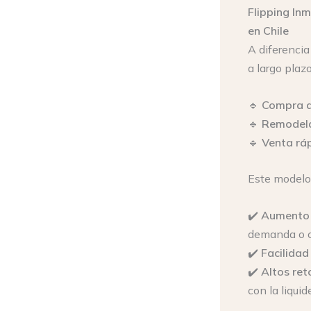
Flipping Inm
en Chile
A diferencia
a largo plaz
🔹
Compra d
🔹
Remodela
🔹
Venta ráp
Este modelo 
✔️
Aumento 
demanda o c
✔️
Facilidad
✔️
Altos ret
con la liqui