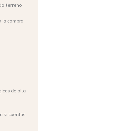
do terreno
o la compra
icas de alta
va si cuentas