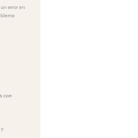
 un error en
roblema
s con
 y