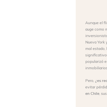
Aunque el fl
auge como m
inversionis
Nueva York 
mal estado,
significativ
popularizó e
inmobiliario
Pero,
¿es re
evitar pérdi
en Chile
, su