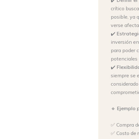
crítico busc
posible, ya q
verse afect
✔️
Estrategi
inversión en
para poder c
potenciales 
✔️
Flexibili
siempre se e
considerado u
comprometi
🔹
Ejemplo p
✅ Compra de
✅ Costo de 