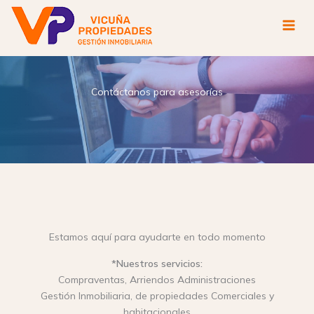
Ir
al
contenido
Contáctanos para asesorías
Estamos aquí para ayudarte en todo momento
*Nuestros servicios:
Compraventas, Arriendos Administraciones
Gestión Inmobiliaria, de propiedades Comerciales y
habitacionales