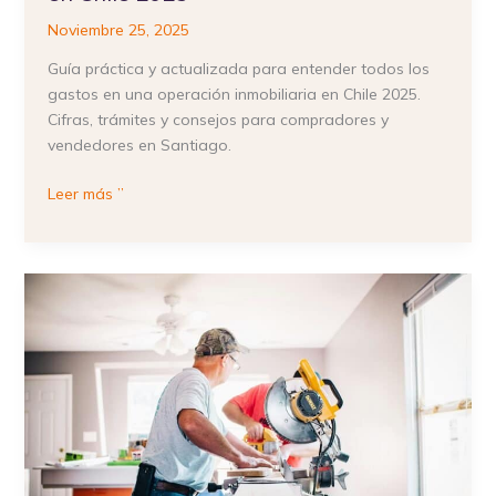
Noviembre 25, 2025
Guía práctica y actualizada para entender todos los
gastos en una operación inmobiliaria en Chile 2025.
Cifras, trámites y consejos para compradores y
vendedores en Santiago.
Leer más ”
¿Qué
es
el
flipping
inmobiliario
y
cómo
hacerlo
rentable