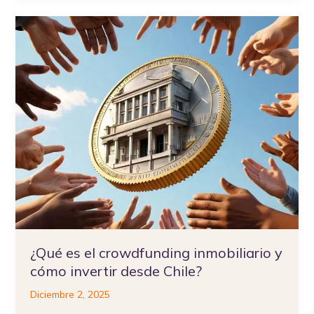
¿Qué
es
el
crowdfunding
inmobiliario
y
cómo
invertir
desde
Chile?
¿Qué es el crowdfunding inmobiliario y
cómo invertir desde Chile?
Diciembre 2, 2025