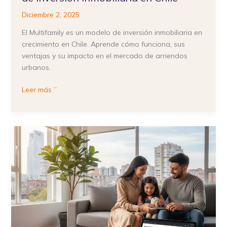
Diciembre 2, 2025
El Multifamily es un modelo de inversión inmobiliaria en
crecimiento en Chile. Aprende cómo funciona, sus
ventajas y su impacto en el mercado de arriendos
urbanos.
Leer más ”
¿Qué
es
el
DFL2
y
qué
beneficios
entrega
a