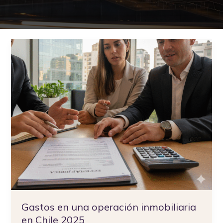
Gastos
en
una
operación
inmobiliaria
en
Chile
2025
Gastos en una operación inmobiliaria
en Chile 2025