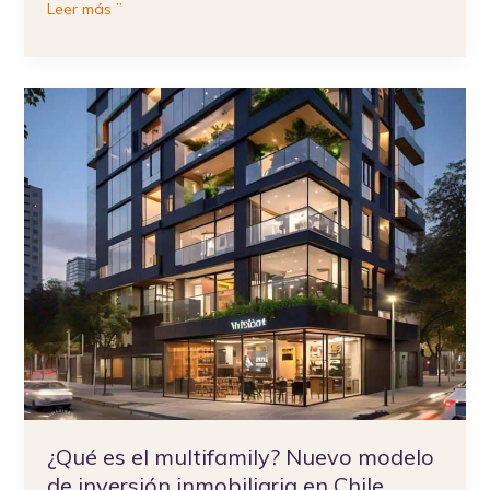
Leer más ”
¿Qué
es
el
multifamily?
Nuevo
modelo
de
inversión
inmobiliaria
en
Chile
¿Qué es el multifamily? Nuevo modelo
de inversión inmobiliaria en Chile