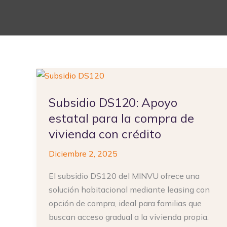
Subsidio
DS120:
Subsidio DS120: Apoyo
Apoyo
estatal
estatal para la compra de
para
vivienda con crédito
la
Diciembre 2, 2025
compra
de
El subsidio DS120 del MINVU ofrece una
vivienda
solución habitacional mediante leasing con
con
opción de compra, ideal para familias que
crédito
buscan acceso gradual a la vivienda propia.