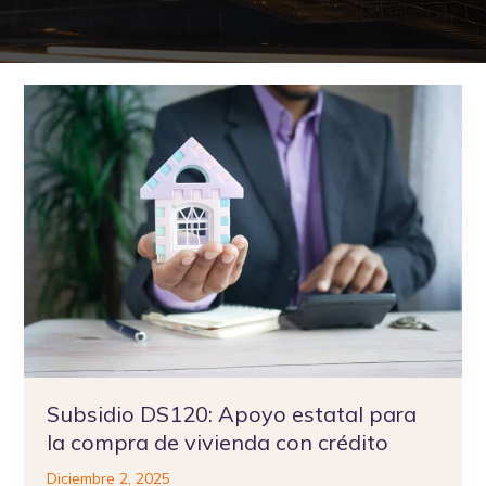
Subsidio
DS120:
Apoyo
estatal
para
la
compra
de
vivienda
con
crédito
Subsidio DS120: Apoyo estatal para
la compra de vivienda con crédito
Diciembre 2, 2025