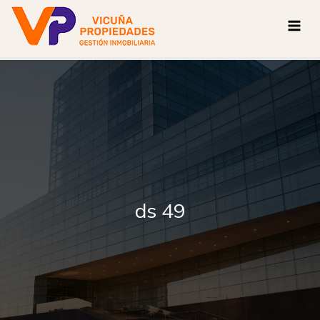
Ir
al
contenido
ds 49