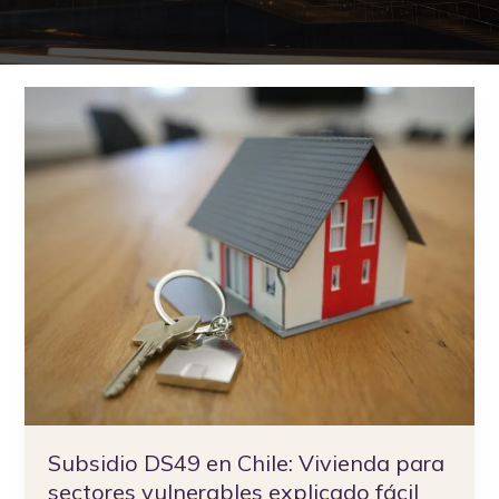
Subsidio
DS49
en
Chile:
Vivienda
para
sectores
vulnerables
explicado
fácil
Subsidio DS49 en Chile: Vivienda para
sectores vulnerables explicado fácil