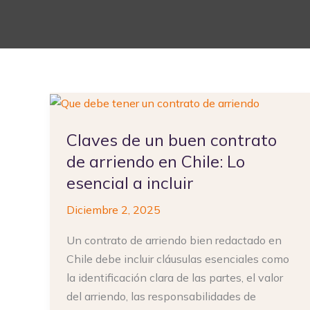
Claves
de
Claves de un buen contrato
un
buen
de arriendo en Chile: Lo
contrato
esencial a incluir
de
Diciembre 2, 2025
arriendo
en
Un contrato de arriendo bien redactado en
Chile:
Chile debe incluir cláusulas esenciales como
Lo
la identificación clara de las partes, el valor
esencial
del arriendo, las responsabilidades de
a