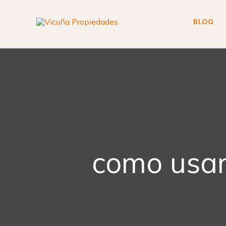
Ir
al
BLOG
contenido
como usar 