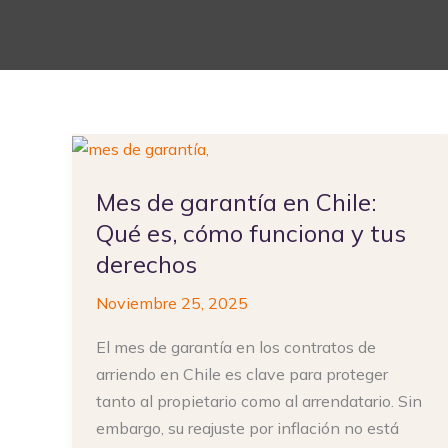
Mes
de
Mes de garantía en Chile:
garantía
en
Qué es, cómo funciona y tus
Chile:
derechos
Qué
Noviembre 25, 2025
es,
cómo
El mes de garantía en los contratos de
funciona
arriendo en Chile es clave para proteger
y
tanto al propietario como al arrendatario. Sin
tus
embargo, su reajuste por inflación no está
derechos