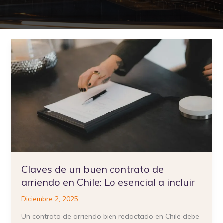
Claves
de
un
buen
contrato
de
arriendo
en
Chile:
Lo
esencial
Claves de un buen contrato de
a
arriendo en Chile: Lo esencial a incluir
incluir
Diciembre 2, 2025
Un contrato de arriendo bien redactado en Chile debe