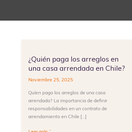
¿Quién
paga
¿Quién paga los arreglos en
los
una casa arrendada en Chile?
arreglos
en
Noviembre 25, 2025
una
casa
Quíen paga los arreglos de una casa
arrendada
arrendada? La importancia de definir
en
responsabilidades en un contrato de
Chile?
arrendamiento en Chile […]
Leer más ”