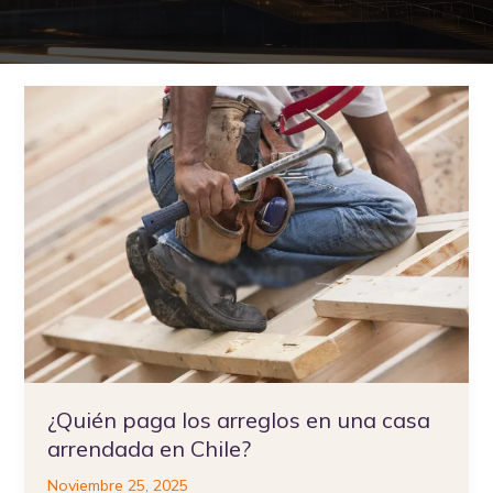
¿Quién
paga
los
arreglos
en
una
casa
arrendada
en
Chile?
¿Quién paga los arreglos en una casa
arrendada en Chile?
Noviembre 25, 2025