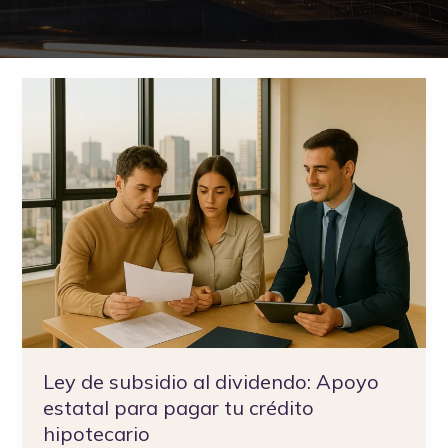
Ley
de
subsidio
al
dividendo:
Apoyo
estatal
para
pagar
tu
crédito
hipotecario
Ley de subsidio al dividendo: Apoyo
estatal para pagar tu crédito
hipotecario