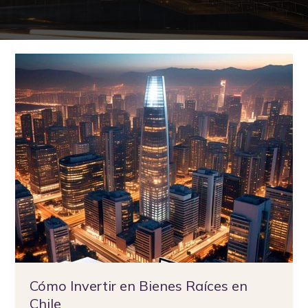
Cómo
Invertir
en
Bienes
Raíces
en
Chile
Cómo Invertir en Bienes Raíces en
Chile