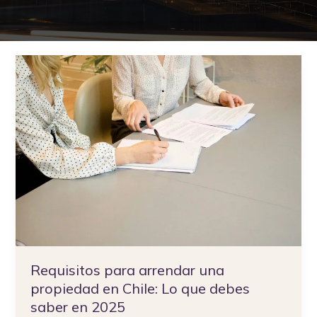
Requisitos
para
arrendar
una
propiedad
en
Chile:
Lo
que
debes
saber
en
2025
Requisitos para arrendar una
propiedad en Chile: Lo que debes
saber en 2025