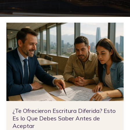
¿Te
Ofrecieron
Escritura
Diferida?
Esto
Es
lo
Que
Debes
Saber
Antes
de
Aceptar
¿Te Ofrecieron Escritura Diferida? Esto
Es lo Que Debes Saber Antes de
Aceptar