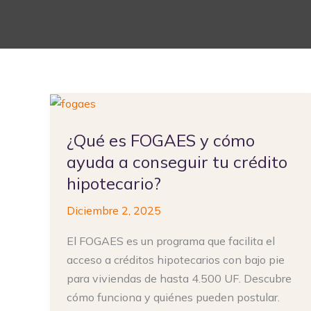
¿Qué
es
¿Qué es FOGAES y cómo
FOGAES
y
ayuda a conseguir tu crédito
cómo
hipotecario?
ayuda
Diciembre 2, 2025
a
conseguir
El FOGAES es un programa que facilita el
tu
acceso a créditos hipotecarios con bajo pie
crédito
para viviendas de hasta 4.500 UF. Descubre
hipotecario?
cómo funciona y quiénes pueden postular.