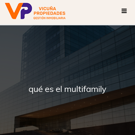
Ir
Buscar
al
por:
contenido
qué es el multifamily