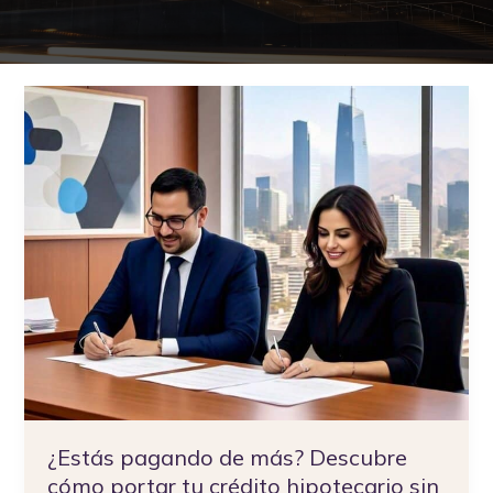
¿Estás
pagando
de
más?
Descubre
cómo
portar
tu
crédito
hipotecario
sin
morir
en
el
intento
¿Estás pagando de más? Descubre
cómo portar tu crédito hipotecario sin