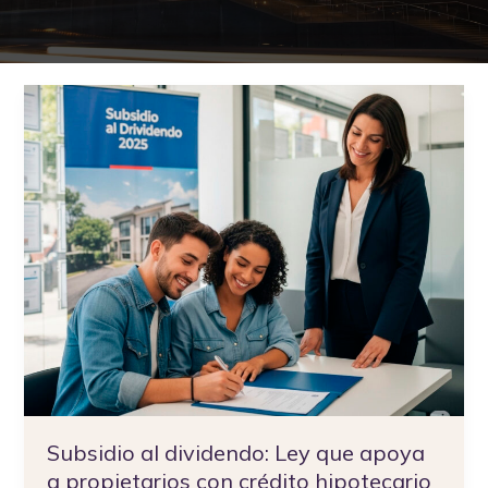
Subsidio
al
dividendo:
Ley
que
apoya
a
propietarios
con
crédito
hipotecario
Subsidio al dividendo: Ley que apoya
a propietarios con crédito hipotecario