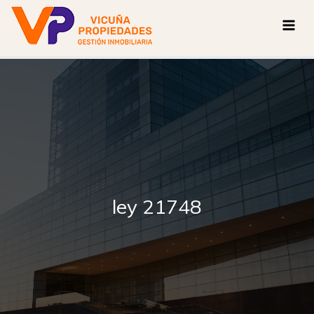
Ir
al
contenido
ley 21748