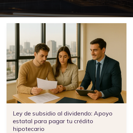
Ley
de
subsidio
al
dividendo:
Apoyo
estatal
para
pagar
tu
crédito
hipotecario
Ley de subsidio al dividendo: Apoyo
estatal para pagar tu crédito
hipotecario