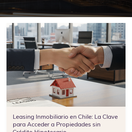
Leasing
Inmobiliario
en
Chile:
La
Clave
para
Acceder
a
Propiedades
sin
Crédito
Hipotecario
Leasing Inmobiliario en Chile: La Clave
para Acceder a Propiedades sin
Crédito Hipotecario