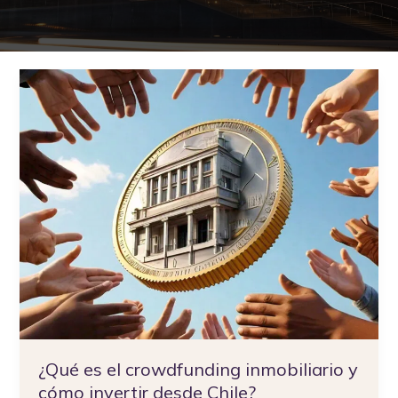
¿Qué
es
el
crowdfunding
inmobiliario
y
cómo
invertir
desde
Chile?
¿Qué es el crowdfunding inmobiliario y
cómo invertir desde Chile?