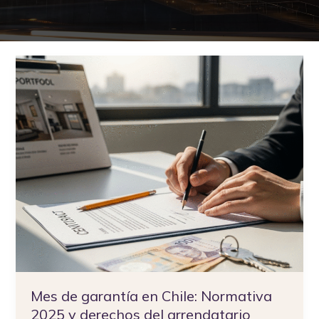
Mes
de
garantía
en
Chile:
Normativa
2025
y
derechos
del
arrendatario
Mes de garantía en Chile: Normativa
2025 y derechos del arrendatario