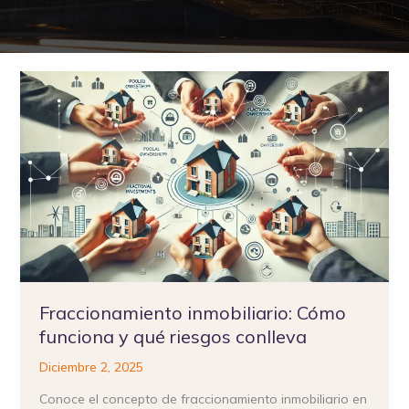
Fraccionamiento
inmobiliario:
Cómo
funciona
y
qué
riesgos
conlleva
Fraccionamiento inmobiliario: Cómo
funciona y qué riesgos conlleva
Diciembre 2, 2025
Conoce el concepto de fraccionamiento inmobiliario en