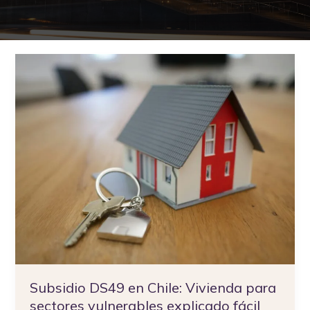
Subsidio
DS49
en
Chile:
Vivienda
para
sectores
vulnerables
explicado
fácil
Subsidio DS49 en Chile: Vivienda para
sectores vulnerables explicado fácil