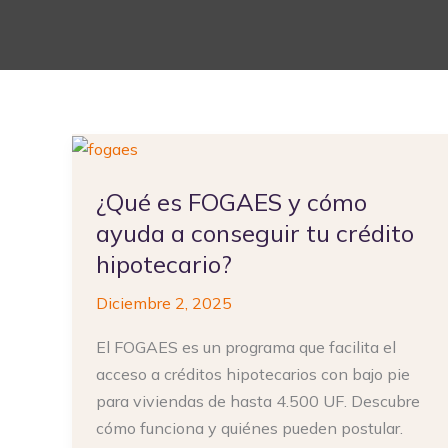
¿Qué
es
¿Qué es FOGAES y cómo
FOGAES
y
ayuda a conseguir tu crédito
cómo
hipotecario?
ayuda
Diciembre 2, 2025
a
conseguir
El FOGAES es un programa que facilita el
tu
acceso a créditos hipotecarios con bajo pie
crédito
para viviendas de hasta 4.500 UF. Descubre
hipotecario?
cómo funciona y quiénes pueden postular.