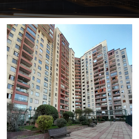
Se
Arrienda
Departamento
En
Santiago
Centro