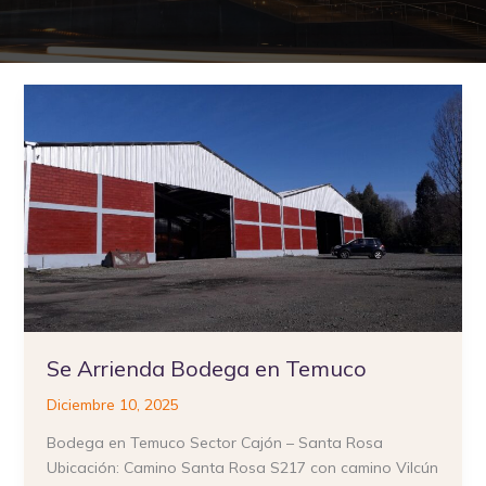
Se
Arrienda
Bodega
en
Temuco
Se Arrienda Bodega en Temuco
Diciembre 10, 2025
Bodega en Temuco Sector Cajón – Santa Rosa
Ubicación: Camino Santa Rosa S217 con camino Vilcún