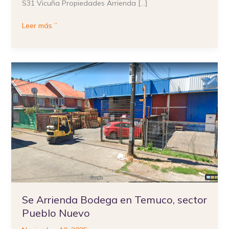
S31 Vicuña Propiedades Arrienda […]
Leer más ”
Se
Arrienda
Bodega
en
Temuco,
sector
Pueblo
Nuevo
Se Arrienda Bodega en Temuco, sector
Pueblo Nuevo