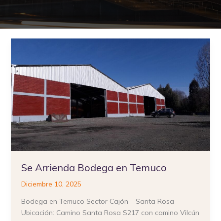
Se
Arrienda
Bodega
en
Temuco
Se Arrienda Bodega en Temuco
Diciembre 10, 2025
Bodega en Temuco Sector Cajón – Santa Rosa
Ubicación: Camino Santa Rosa S217 con camino Vilcún