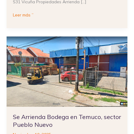
S31 Vicuña Propiedades Arrienda […]
Leer más ”
Se
Arrienda
Bodega
en
Temuco,
sector
Pueblo
Nuevo
Se Arrienda Bodega en Temuco, sector
Pueblo Nuevo