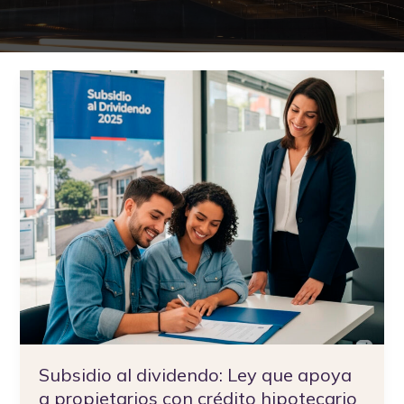
Subsidio
al
dividendo:
Ley
que
apoya
a
propietarios
con
crédito
hipotecario
Subsidio al dividendo: Ley que apoya
a propietarios con crédito hipotecario