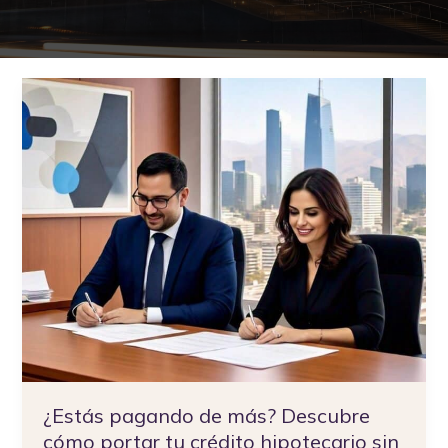
¿Estás
pagando
de
más?
Descubre
cómo
portar
tu
crédito
hipotecario
sin
morir
en
el
intento
¿Estás pagando de más? Descubre
cómo portar tu crédito hipotecario sin