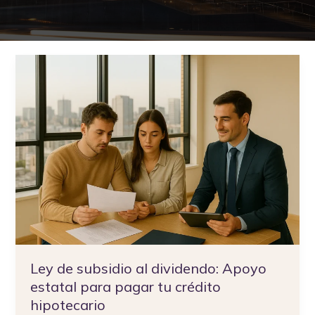
Ley
de
subsidio
al
dividendo:
Apoyo
estatal
para
pagar
tu
crédito
hipotecario
Ley de subsidio al dividendo: Apoyo
estatal para pagar tu crédito
hipotecario